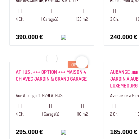
Rue des Alliés 46, 6792 AIX-sur-CLOIE
Rue du Pont 4, 
4 Ch.
1 Garage(s)
133 m2
3 Ch.
1
390.000
€
240.000
€
OPTION
ATHUS : +++ OPTION +++ MAISON 4
AUBANGE : 🏡
CH AVEC JARDIN & GRAND GARAGE
JARDIN À AU
LUXEMBOURG
Rue Altzinger 11, 6791 ATHUS
Avenue de la Ga
4 Ch.
1 Garage(s)
110 m2
2 Ch.
1 
295.000
€
165.000
€