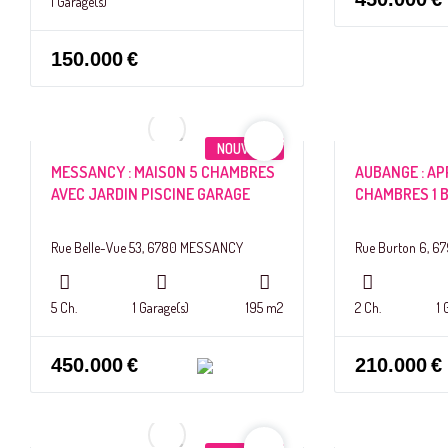
1 Garage(s)
150.000
€
NOUVEAU
MESSANCY : MAISON 5 CHAMBRES
AUBANGE : A
AVEC JARDIN PISCINE GARAGE
CHAMBRES 1 B
Rue Belle-Vue 53, 6780 MESSANCY
Rue Burton 6, 
5 Ch.
1 Garage(s)
195 m2
2 Ch.
1 
450.000
€
210.000
€