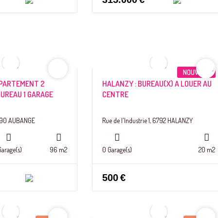
NOUVEAU
PPARTEMENT 2
HALANZY : BUREAU(X) A LOUER AU
UREAU 1 GARAGE
CENTRE
6790 AUBANGE
Rue de l'Industrie 1, 6792 HALANZY
Garage(s)
96 m2
0 Garage(s)
20 m2
500
€