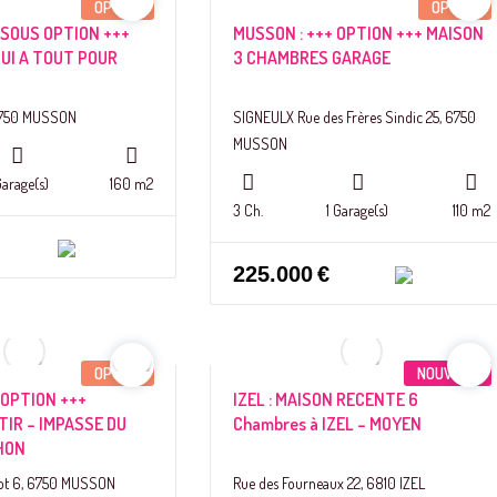
OPTION
OPTION
 SOUS OPTION +++
MUSSON : +++ OPTION +++ MAISON
UI A TOUT POUR
3 CHAMBRES GARAGE
 6750 MUSSON
SIGNEULX Rue des Frères Sindic 25, 6750
MUSSON
Garage(s)
160 m2
3 Ch.
1 Garage(s)
110 m2
225.000
€
OPTION
NOUVEAU
 OPTION +++
IZEL : MAISON RECENTE 6
TIR – IMPASSE DU
Chambres à IZEL – MOYEN
HON
lot 6, 6750 MUSSON
Rue des Fourneaux 22, 6810 IZEL