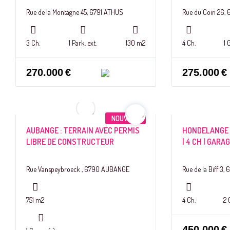
Rue de la Montagne 45, 6791 ATHUS
Rue du Coin 26
3 Ch.
1 Park. ext.
130 m2
4 Ch.
1 
270.000
€
275.000
€
NOUVEAU
AUBANGE : TERRAIN AVEC PERMIS
HONDELANGE 
LIBRE DE CONSTRUCTEUR
| 4 CH | GARA
Rue Vanspeybroeck , 6790 AUBANGE
Rue de la Biff 
751 m2
4 Ch.
2 
450.000
€