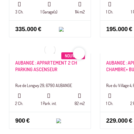
3 Ch.
1 Garage(s)
114 m2
1 Ch.
1 
335.000
€
195.000
€
NOUVEAU
AUBANGE : APPARTEMENT 2 CH
AUBANGE : A
PARKING ASCENSEUR
CHAMBRE+ BU
Rue de Longwy 29, 6790 AUBANGE
Rue du Village 
2 Ch.
1 Park. int.
82 m2
1 Ch.
2 
900
€
229.000
€