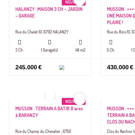
NOUVEAU
HALANZY : MAISON 3 CH – JARDIN
MUSSON : +++
– GARAGE
UNE MAISON Q
PLAIRE !
Rue du Chalet 61, 6792 HALANZY
Rue du Bois 10,
3 Ch.
1 Garage(s)
141 m2
5 Ch.
1 
245.000
€
430.000
€
NOUVEAU
MUSSON : TERRAIN A BATIR 8 ares
MUSSON : +++
à BARANZY
TERRAIN A BA
CLOS DU NAC
Rue du Champ du Chevalier , 6750
Clos du Nachon 