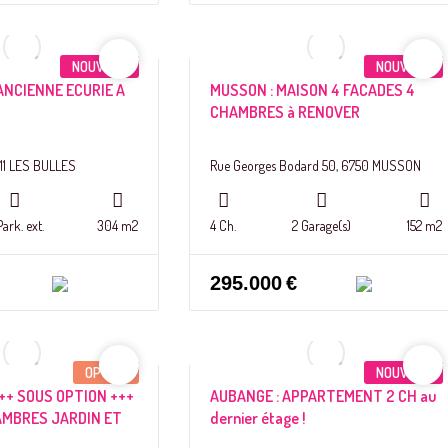
NOUVEAU
NOUVEAU
 ANCIENNE ECURIE A
MUSSON : MAISON 4 FACADES 4
CHAMBRES à RENOVER
11 LES BULLES
Rue Georges Bodard 50, 6750 MUSSON
Park. ext.
304 m2
4 Ch.
2 Garage(s)
152 m2
295.000
€
OPTION
NOUVEAU
++ SOUS OPTION +++
AUBANGE : APPARTEMENT 2 CH au
AMBRES JARDIN ET
dernier étage !