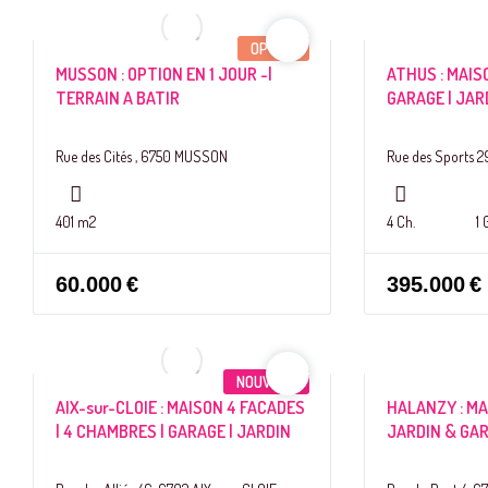
OPTION
MUSSON : OPTION EN 1 JOUR -|
ATHUS : MAIS
TERRAIN A BATIR
GARAGE | JAR
Rue des Cités , 6750 MUSSON
Rue des Sports 2
401 m2
4 Ch.
1 
60.000
€
395.000
€
NOUVEAU
AIX-sur-CLOIE : MAISON 4 FACADES
HALANZY : M
| 4 CHAMBRES | GARAGE | JARDIN
JARDIN & GA