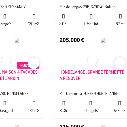
, 6780 MESSANCY
Rue de Longwy 29B, 6790 AUBANGE
Garage(s)
130 m2
2 Ch.
1 Park. int.
82 m2
205.000
€
NOUVEAU
: MAISON 4 FACADES
HONDELANGE : GRANDE FERMETTE
GE | JARDIN
A RENOVER
3, 6780 HONDELANGE
Rue Concordia 19, 6780 HONDELANGE
Garage(s)
164 m2
8 Ch.
1 Garage(s)
528 m2
315.000
€