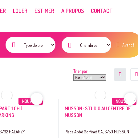
ER
LOUER
ESTIMER
A PROPOS
CONTACT
Avancé
Trier par:
NOUVEAU
NOUVEAU
ART 1 CH |
MUSSON : STUDIO AU CENTRE DE
ARKING
MUSSON
, 6792 HALANZY
Place Abbé Goffinet 9A, 6750 MUSSON