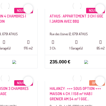
NOUVEAU
NOUVEAU
ON 4 CHAMBRES |
ATHUS : APPARTEMENT 3 CH | GGE
DIN
| JARDIN AVEC BBQ
9, 6791 ATHUS
Rue des Usines 12, 6791 ATHUS
Garage(s)
176 m2
3 Ch.
1 Garage(s)
85 m2
235.000
€
NOUVEAU
OPTION
AISON 3 CHAMBRES
HALANZY : +++ SOUS OPTION +++
RAGE
MAISON 4 CH. | 158 m² HAB.|
GRENIER AM.54 m² | GGE...