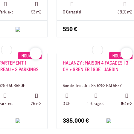
Park. ext.
53 m2
0 Garage(s)
38.55 m2
550
€
NOUVEAU
NOUVEAU
PPARTEMENT 1
HALANZY : MAISON 4 FACADES | 3
REAU + 2 PARKINGS
CH + GRENIER | GGE | JARDIN
4, 6790 AUBANGE
Rue de l'Industrie 85, 6792 HALANZY
Park. ext.
76 m2
3 Ch.
1 Garage(s)
164 m2
385.000
€