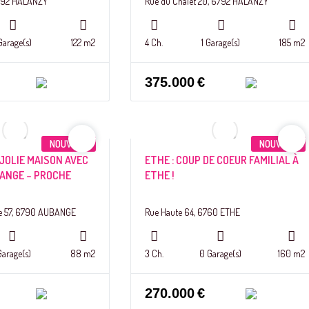
6792 HALANZY
Rue du Chalet 20, 6792 HALANZY
 Garage(s)
122 m2
4 Ch.
1 Garage(s)
185 m2
375.000
€
NOUVEAU
NOUVEAU
 JOLIE MAISON AVEC
ETHE : COUP DE COEUR FAMILIAL À
BANGE – PROCHE
ETHE !
re 57, 6790 AUBANGE
Rue Haute 64, 6760 ETHE
Garage(s)
88 m2
3 Ch.
0 Garage(s)
160 m2
270.000
€