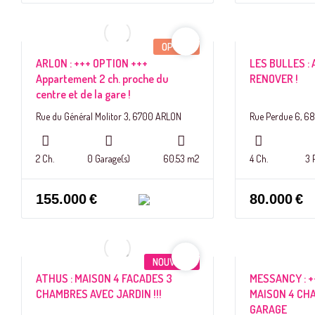
OPTION
ARLON : +++ OPTION +++
LES BULLES :
Appartement 2 ch. proche du
RENOVER !
centre et de la gare !
Rue du Général Molitor 3, 6700 ARLON
Rue Perdue 6, 68
2 Ch.
0 Garage(s)
60.53 m2
4 Ch.
3 
155.000
€
80.000
€
NOUVEAU
ATHUS : MAISON 4 FACADES 3
MESSANCY : +
CHAMBRES AVEC JARDIN !!!
MAISON 4 CH
GARAGE