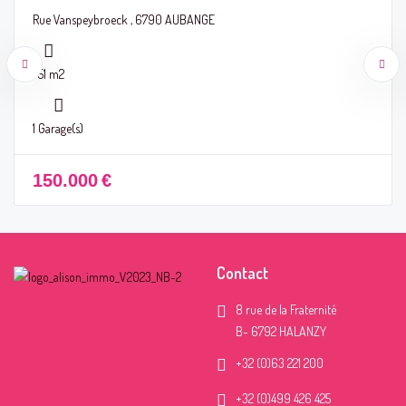
Rue Vanspeybroeck , 6790 AUBANGE
751 m2
1 Garage(s)
150.000
€
Contact
8 rue de la Fraternité
B- 6792 HALANZY
+32 (0)63 221 200
+32 (0)499 426 425