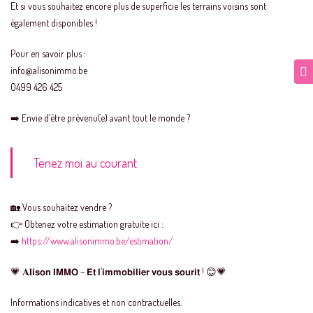
Et si vous souhaitez encore plus de superficie les terrains voisins sont
également disponibles !
Pour en savoir plus :
info@alisonimmo.be
0499 426 425
➡️ Envie d’être prévenu(e) avant tout le monde ?
Tenez moi au courant
🏡 Vous souhaitez vendre ?
👉 Obtenez votre estimation gratuite ici :
➡️
https://www.alisonimmo.be/estimation/
💗 𝐀𝐥𝗶𝘀𝗼𝗻 𝗜𝗠𝗠𝗢 – 𝗘𝘁 𝗹’𝗶𝗺𝗺𝗼𝗯𝗶𝗹𝗶𝗲𝗿 𝘃𝗼𝘂𝘀 𝘀𝗼𝘂𝗿𝗶𝘁 ! 😊💗
Informations indicatives et non contractuelles.