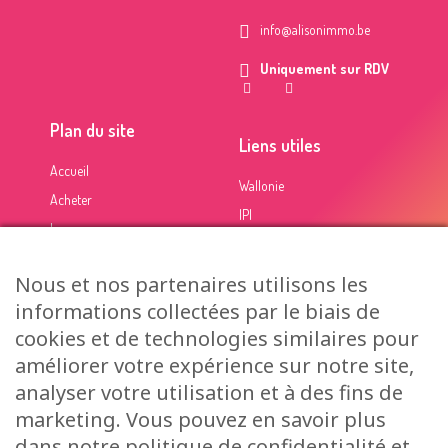
info@alisonimmo.be
Uniquement sur RDV
Plan du site
Liens utiles
Accueil
Wallonie
Acheter
IPI
Louer
Calcul de frais (notaire)
Estimer
Certification PEB
Nous et nos partenaires utilisons les
A propos
informations collectées par le biais de
Contact
cookies et de technologies similaires pour
améliorer votre expérience sur notre site,
Alison Immo © 2022 - Un site
Inside communication
-
Mentions légales
-
analyser votre utilisation et à des fins de
Données personnelles
- IPI 505 440 - Numéro d'agrément : BTW-BE 0719 958
marketing. Vous pouvez en savoir plus
150
dans notre politique de confidentialité et