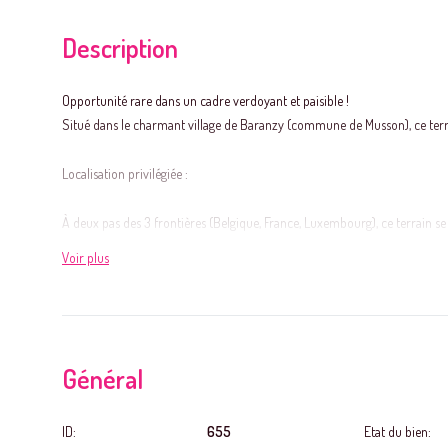
Description
Opportunité rare dans un cadre verdoyant et paisible !
Situé dans le charmant village de Baranzy (commune de Musson), ce terrain
Localisation privilégiée :
À deux pas des 3 frontières (Belgique, France, Luxembourg), ce terrain se 
Vous êtes donc libre de concrétiser le projet de vos rêves, sous réserve
Voir plus
Caractéristiques :
· Superficie : 8 ares
· Largeur en façade : ± 8 m
Général
· Profondeur : ± 100 m
· Orientation arrière : OUEST profitez d’un bel ensoleillement en fin de j
ID:
655
Etat du bien:
· Réseaux disponibles : eau et égouts présents en bord de voirie