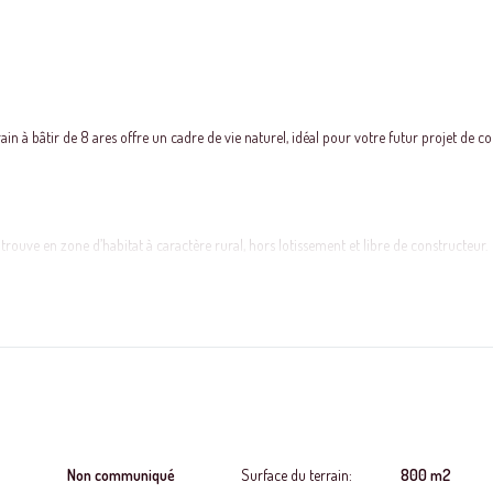
 à bâtir de 8 ares offre un cadre de vie naturel, idéal pour votre futur projet de co
trouve en zone d’habitat à caractère rural, hors lotissement et libre de constructeur.
 d’acceptation communale.
ournée
Non communiqué
Surface du terrain:
800 m2