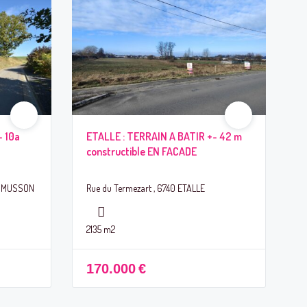
– 10a
ETALLE : TERRAIN A BATIR +- 42 m
constructible EN FACADE
50 MUSSON
Rue du Termezart , 6740 ETALLE
2135 m2
170.000
€