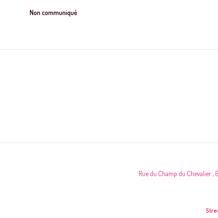
Non communiqué
plus grand ? C’est tout à fait envisageable !
Rue du Champ du Chevalier 
Stre