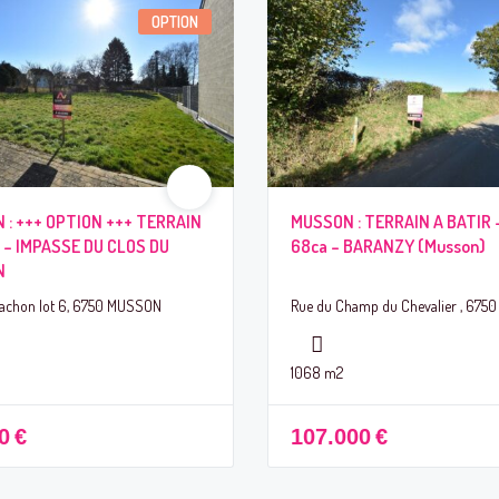
OPTION
 : +++ OPTION +++ TERRAIN
MUSSON : TERRAIN A BATIR 
 – IMPASSE DU CLOS DU
68ca – BARANZY (Musson)
N
Nachon lot 6, 6750 MUSSON
Rue du Champ du Chevalier , 67
1068 m2
0
€
107.000
€