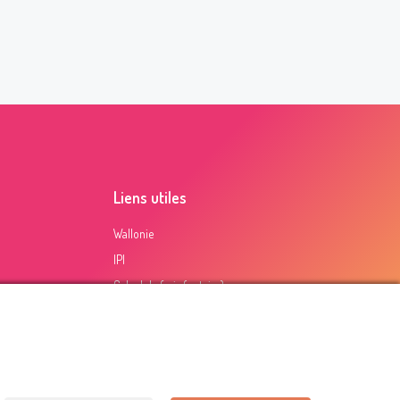
Liens utiles
Wallonie
IPI
Calcul de frais (notaire)
Certification PEB