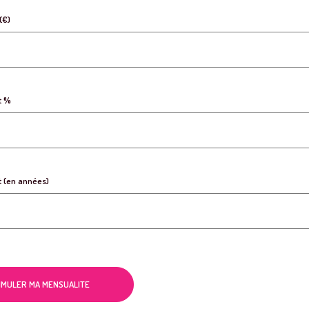
(€)
t %
t (en années)
IMULER MA MENSUALITE