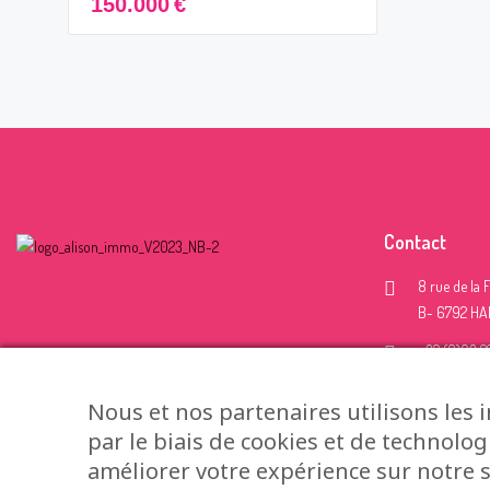
150.000
€
Contact
8 rue de la F
B- 6792 H
+32 (0)63 2
+32 (0)499 
Nous et nos partenaires utilisons les 
info@aliso
par le biais de cookies et de technolog
améliorer votre expérience sur notre s
Uniquemen