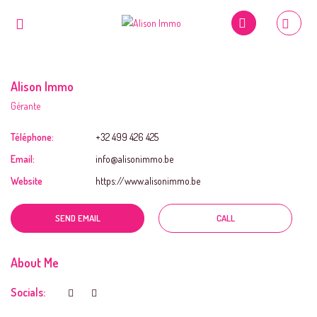
Alison Immo
Gérante
Téléphone:
+32 499 426 425
Email:
info@alisonimmo.be
Website
https://www.alisonimmo.be
SEND EMAIL
CALL
About Me
Socials: