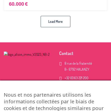
60.000
€
Load More
Contact
8 rue de la Fraternité
B- 6792 HALANZY
+32 (0)63 221 200
+32 (0)499 426 425
Nous et nos partenaires utilisons les
info@alisonimmo.be
informations collectées par le biais de
Uniquement sur RDV
cookies et de technologies similaires pour