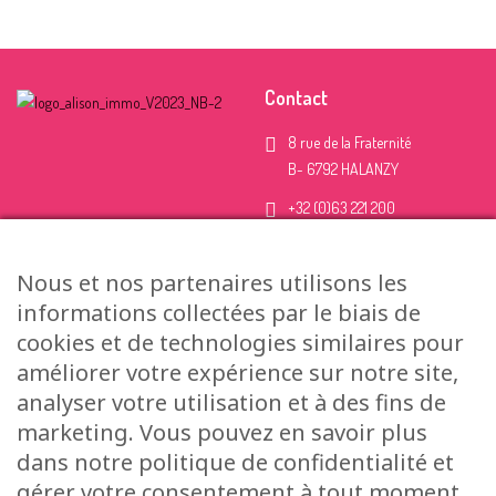
Contact
8 rue de la Fraternité
B- 6792 HALANZY
+32 (0)63 221 200
+32 (0)499 426 425
Nous et nos partenaires utilisons les
info@alisonimmo.be
informations collectées par le biais de
Uniquement sur RDV
cookies et de technologies similaires pour
améliorer votre expérience sur notre site,
analyser votre utilisation et à des fins de
Plan du site
Liens utiles
marketing. Vous pouvez en savoir plus
Accueil
dans notre politique de confidentialité et
Wallonie
Acheter
gérer votre consentement à tout moment.