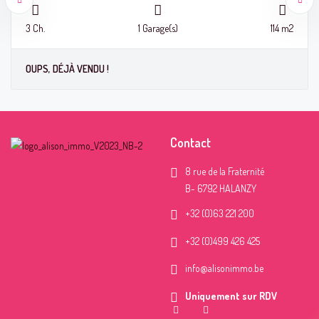
3 Ch.
1 Garage(s)
114 m2
Contact
8 rue de la Fraternité
B- 6792 HALANZY
+32 (0)63 221 200
+32 (0)499 426 425
info@alisonimmo.be
Uniquement sur RDV