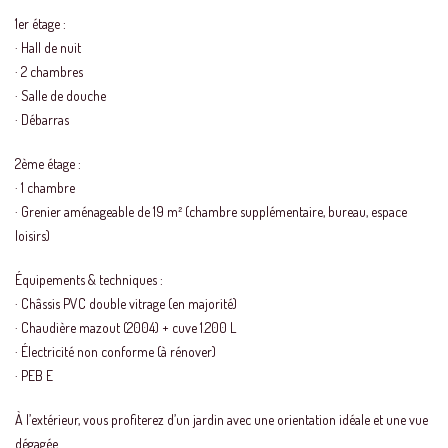
1er étage :
· Hall de nuit
· 2 chambres
· Salle de douche
· Débarras
2ème étage :
· 1 chambre
· Grenier aménageable de 19 m² (chambre supplémentaire, bureau, espace
loisirs)
Équipements & techniques :
· Châssis PVC double vitrage (en majorité)
· Chaudière mazout (2004) + cuve 1.200 L
· Électricité non conforme (à rénover)
· PEB E
À l’extérieur, vous profiterez d’un jardin avec une orientation idéale et une vue
dégagée.