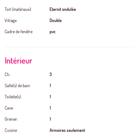
Toit (matériaux):
Eternit ondulée
Vitrage:
Double
Cadre de fenêtre:
pvc
Intérieur
Ch.:
3
Salle(s) de bain:
1
Toilette(s):
1
Cave:
1
Grenier:
1
Cuisine:
Armoires seulement