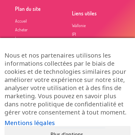
Plan du site
Liens utiles
Accueil
Wallonie
Acheter
IPI
Louer
Calcul de frais (notaire)
Estimer
Certification PEB
Nous et nos partenaires utilisons les
A propos
informations collectées par le biais de
Contact
cookies et de technologies similaires pour
améliorer votre expérience sur notre site,
Alison Immo © 2022 - Un site
Inside communication
-
Mentions légales
-
analyser votre utilisation et à des fins de
Données personnelles
- IPI 505 440 - Numéro d'agrément : BTW-BE 0719 958
marketing. Vous pouvez en savoir plus
150
dans notre politique de confidentialité et
gérer votre consentement à tout moment.
Mentions légales
Plus d'options