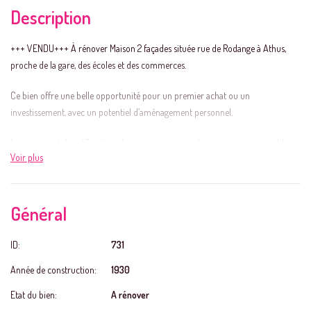
Description
+++ VENDU+++ À rénover Maison 2 façades située rue de Rodange à Athus,
proche de la gare, des écoles et des commerces.
Ce bien offre une belle opportunité pour un premier achat ou un
investissement, avec un potentiel d’aménagement personnel.
La maison est de ± 48 m² sur deux niveaux ainsi qu’un grenier aménageable
Voir plus
d’environ 40 m².
À l’arrière, vous profitez d’un jardinet orienté Nord-Ouest.
Général
Travaux à prévoir :
La rénovation est complète : toiture, installation électrique, système de
ID:
731
chauffage.
Année de construction:
1930
Seul le PVC double vitrage est récent en partie. Le reste est à repenser
entièrement, laissant une totale liberté d’agencement.
Etat du bien:
A rénover