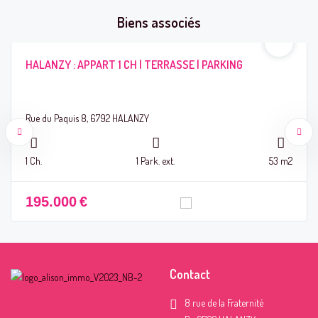
Biens associés
HALANZY : APPART 1 CH | TERRASSE | PARKING
Rue du Paquis 8, 6792 HALANZY
1 Ch.
1 Park. ext.
53 m2
195.000
€
Contact
8 rue de la Fraternité