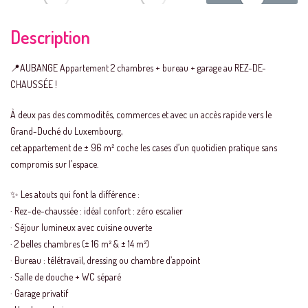
Description
📍AUBANGE Appartement 2 chambres + bureau + garage au REZ-DE-
CHAUSSÉE !
À deux pas des commodités, commerces et avec un accès rapide vers le
Grand-Duché du Luxembourg,
cet appartement de ± 96 m² coche les cases d’un quotidien pratique sans
compromis sur l’espace.
✨ Les atouts qui font la différence :
· Rez-de-chaussée : idéal confort : zéro escalier
· Séjour lumineux avec cuisine ouverte
· 2 belles chambres (± 16 m² & ± 14 m²)
· Bureau : télétravail, dressing ou chambre d’appoint
· Salle de douche + WC séparé
· Garage privatif