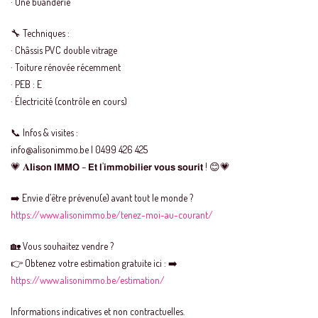
· Une buanderie
🔧 Techniques :
· Châssis PVC double vitrage
· Toiture rénovée récemment
· PEB : E
· Électricité (contrôle en cours)
📞 Infos & visites :
info@alisonimmo.be | 0499 426 425
💗 𝐀𝐥𝗶𝘀𝗼𝗻 𝗜𝗠𝗠𝗢 – 𝗘𝘁 𝗹’𝗶𝗺𝗺𝗼𝗯𝗶𝗹𝗶𝗲𝗿 𝘃𝗼𝘂𝘀 𝘀𝗼𝘂𝗿𝗶𝘁 ! 😊💗
➡️ Envie d’être prévenu(e) avant tout le monde ?
https://www.alisonimmo.be/tenez-moi-au-courant/
🏡 Vous souhaitez vendre ?
👉 Obtenez votre estimation gratuite ici : ➡️
https://www.alisonimmo.be/estimation/
Informations indicatives et non contractuelles.