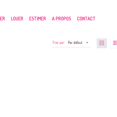
ER
LOUER
ESTIMER
A PROPOS
CONTACT
Avancé
Type de bien
Chambres
Trier par:
Par défaut