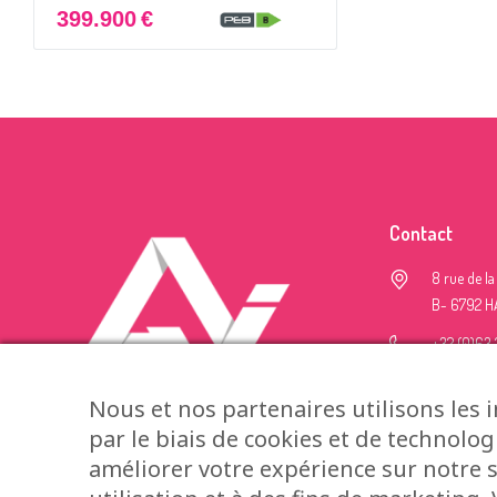
399.900
€
Contact
8 rue de la
B- 6792 
+32 (0)63 
+32 (0)499
Nous et nos partenaires utilisons les 
info@alis
par le biais de cookies et de technolog
améliorer votre expérience sur notre s
Uniqueme