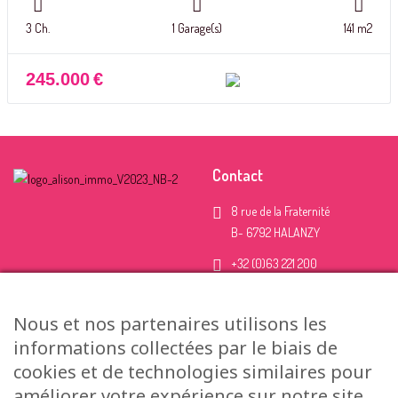
3 Ch.
1 Garage(s)
141 m2
245.000
€
Contact
8 rue de la Fraternité
B- 6792 HALANZY
+32 (0)63 221 200
+32 (0)499 426 425
Nous et nos partenaires utilisons les
info@alisonimmo.be
informations collectées par le biais de
Uniquement sur RDV
cookies et de technologies similaires pour
améliorer votre expérience sur notre site,